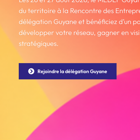
du territoire à la Rencontre des Entrepr
délégation Guyane et bénéficiez d’un pa
développer votre réseau, gagner en visi
stratégiques.
Rejoindre la délégation Guyane