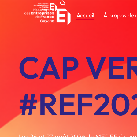
Accueil
À propos de 
CAP VE
#REF20
Les 26 et 27 août 2026, le MEDEF Guya