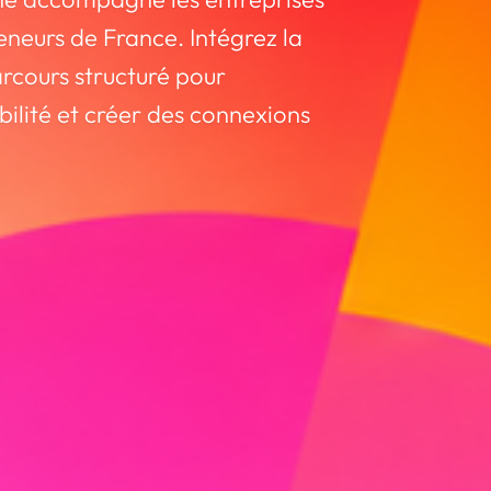
eneurs de France. Intégrez la
rcours structuré pour
bilité et créer des connexions